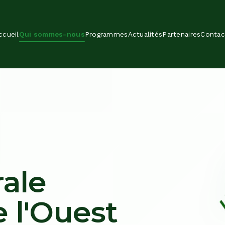
ccueil
Qui sommes-nous
Programmes
Actualités
Partenaires
Contac
ale
e l'Ouest