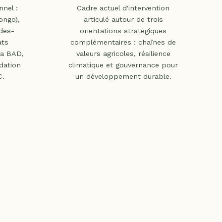
nnel :
Cadre actuel d'intervention
ngo),
articulé autour de trois
des-
orientations stratégiques
ats
complémentaires : chaînes de
la BAD,
valeurs agricoles, résilience
dation
climatique et gouvernance pour
C.
un développement durable.