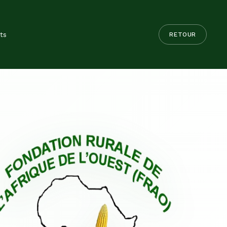
ts
RETOUR