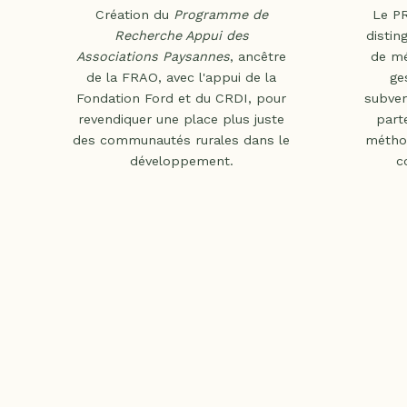
Création du
Programme de
Le P
Recherche Appui des
distin
Associations Paysannes
, ancêtre
de mé
de la FRAO, avec l'appui de la
ge
Fondation Ford et du CRDI, pour
subven
revendiquer une place plus juste
part
des communautés rurales dans le
méthod
développement.
c