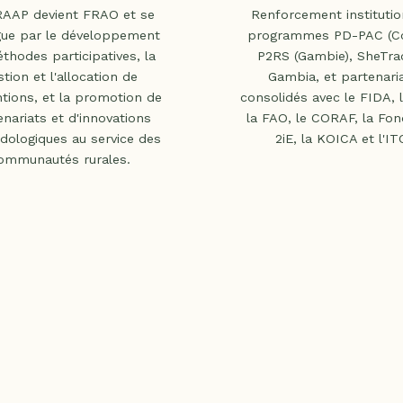
RAAP devient FRAO et se
Renforcement institutio
gue par le développement
programmes PD-PAC (Co
thodes participatives, la
P2RS (Gambie), SheTra
stion et l'allocation de
Gambia, et partenari
tions, et la promotion de
consolidés avec le FIDA, 
enariats et d'innovations
la FAO, le CORAF, la Fon
ologiques au service des
2iE, la KOICA et l'IT
ommunautés rurales.