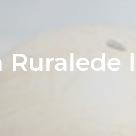
N
n
Ruralede
t